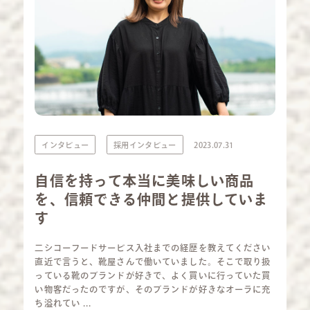
インタビュー
採用インタビュー
2023.07.31
自信を持って本当に美味しい商品
を、信頼できる仲間と提供していま
す
二シコーフードサービス入社までの経歴を教えてください
直近で言うと、靴屋さんで働いていました。そこで取り扱
っている靴のブランドが好きで、よく買いに行っていた買
い物客だったのですが、そのブランドが好きなオーラに充
ち溢れてい ...