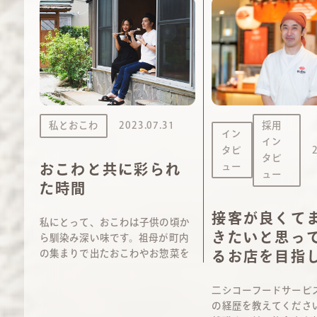
私とおこわ
2023.07.31
採用
イン
イン
タビ
タビ
ュー
おこわと共に彩られ
ュー
た時間
接客が良くて
私にとって、おこわは子供の頃か
きたいと思っ
ら馴染み深い味です。祖母が町内
の集まりで出たおこわやお惣菜を
るお店を目指
持ち帰って、家族みんなで楽しく
おしゃべりしながら食べるその時
二シコーフードサービ
間が、私の日常の一部であり、い
の経歴を教えてください
つも楽しみにしていたイベントの