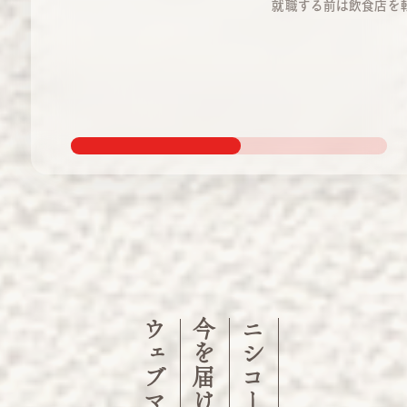
就職する前は飲食店を
1つでした ...
いました。その中で、一
やコールセンターも経
のですが、そちらの経
やっぱり飲食がやりた
う気持 ...
ウェブマガジン
今を届ける
ニシコーの